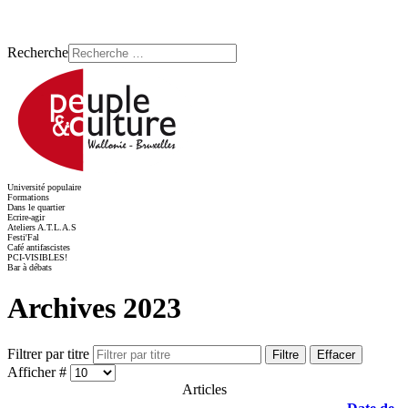
Recherche
Université populaire
Formations
Dans le quartier
Ecrire-agir
Ateliers A.T.L.A.S
Festi'Fal
Café antifascistes
PCI-VISIBLES!
Bar à débats
Archives 2023
Filtrer par titre
Filtre
Effacer
Afficher #
Articles