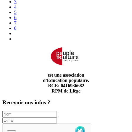
3
4
5
6
7
8
est une association
d'Éducation populaire.
BCE: 0416936682
RPM de Liège
Recevoir nos infos ?