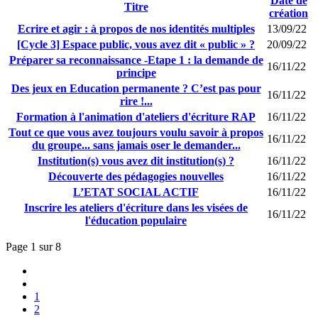
Date de
Titre
création
Ecrire et agir : à propos de nos identités multiples
13/09/22
[Cycle 3] Espace public, vous avez dit « public » ?
20/09/22
Préparer sa reconnaissance -Etape 1 : la demande de
16/11/22
principe
Des jeux en Education permanente ? C’est pas pour
16/11/22
rire !...
Formation à l'animation d'ateliers d'écriture RAP
16/11/22
Tout ce que vous avez toujours voulu savoir à propos
16/11/22
du groupe... sans jamais oser le demander...
Institution(s) vous avez dit institution(s) ?
16/11/22
Découverte des pédagogies nouvelles
16/11/22
L’ETAT SOCIAL ACTIF
16/11/22
Inscrire les ateliers d'écriture dans les visées de
16/11/22
l'éducation populaire
Page 1 sur 8
1
2