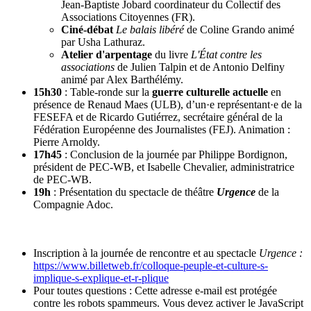
Jean-Baptiste Jobard coordinateur du Collectif des
Associations Citoyennes (FR).
Ciné-débat
Le balais libéré
de Coline Grando animé
par Usha Lathuraz.
Atelier d'arpentage
du livre
L'État contre les
associations
de Julien Talpin et de Antonio Delfiny
animé par Alex Barthélémy.
15h30
: Table-ronde sur la
guerre culturelle actuelle
en
présence de Renaud Maes (ULB), d’un·e représentant·e de la
FESEFA et de Ricardo Gutiérrez, secrétaire général de la
Fédération Européenne des Journalistes (FEJ). Animation :
Pierre Arnoldy.
17h45
: Conclusion de la journée par Philippe Bordignon,
président de PEC-WB, et Isabelle Chevalier, administratrice
de PEC-WB.
19h
: Présentation du spectacle de théâtre
Urgence
de la
Compagnie Adoc.
Inscription à la journée de rencontre et au spectacle
Urgence :
https://www.billetweb.fr/colloque-peuple-et-culture-s-
implique-s-explique-et-r-plique
Pour toutes questions :
Cette adresse e-mail est protégée
contre les robots spammeurs. Vous devez activer le JavaScript