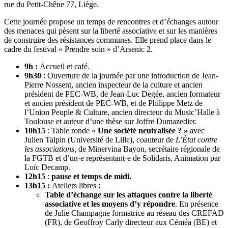
rue du Petit-Chêne 77, Liège.
Cette journée propose un temps de rencontres et d’échanges autour
des menaces qui pèsent sur la liberté associative et sur les manières
de construire des résistances communes. Elle prend place dans le
cadre du festival « Prendre soin » d’Arsenic 2.
9h :
Accueil et café.
9h30
: Ouverture de la journée par une introduction de Jean-
Pierre Nossent, ancien inspecteur de la culture et ancien
président de PEC-WB, de Jean-Luc Degée, ancien formateur
et ancien président de PEC-WB, et de Philippe Metz de
l’Union Peuple & Culture, ancien directeur du Music’Halle à
Toulouse et auteur d’une thèse sur Joffre Dumazedier.
10h15
: Table ronde «
Une société neutralisée ? »
avec
Julien Talpin (Université de Lille), coauteur de
L’État contre
les associations,
de Minervina Bayon, secrétaire régionale de
la FGTB et d’un·e représentant·e de Solidaris. Animation par
Loïc Decamp.
12h15
:
pause et temps de midi.
13h15 :
Ateliers libres :
Table d’échange sur les attaques contre la liberté
associative et les moyens d’y répondre
. En présence
de Julie Champagne formatrice au réseau des CREFAD
(FR), de Geoffroy Carly directeur aux Céméa (BE) et