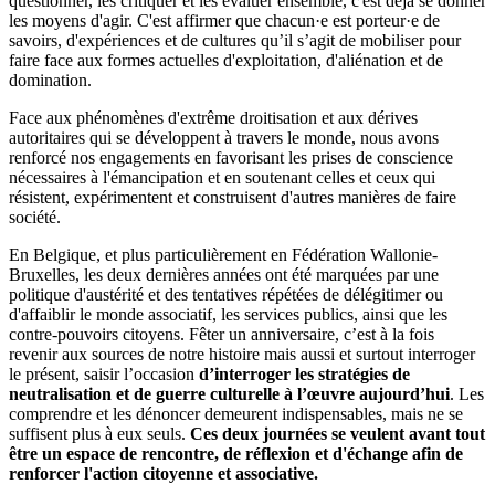
questionner, les critiquer et les évaluer ensemble, c'est déjà se donner
les moyens d'agir. C'est affirmer que chacun·e est porteur·e de
savoirs, d'expériences et de cultures qu’il s’agit de mobiliser pour
faire face aux formes actuelles d'exploitation, d'aliénation et de
domination.
Face aux phénomènes d'extrême droitisation et aux dérives
autoritaires qui se développent à travers le monde, nous avons
renforcé nos engagements en favorisant les prises de conscience
nécessaires à l'émancipation et en soutenant celles et ceux qui
résistent, expérimentent et construisent d'autres manières de faire
société.
En Belgique, et plus particulièrement en Fédération Wallonie-
Bruxelles, les deux dernières années ont été marquées par une
politique d'austérité et des tentatives répétées de délégitimer ou
d'affaiblir le monde associatif, les services publics, ainsi que les
contre-pouvoirs citoyens. Fêter un anniversaire, c’est à la fois
revenir aux sources de notre histoire mais aussi et surtout interroger
le présent, saisir l’occasion
d’interroger les stratégies de
neutralisation et de guerre culturelle à l’œuvre aujourd’hui
. Les
comprendre et les dénoncer demeurent indispensables, mais ne se
suffisent plus à eux seuls.
Ces deux journées se veulent avant tout
être un espace de rencontre, de réflexion et d'échange afin de
renforcer l'action citoyenne et associative.