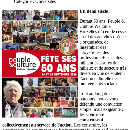
Catégorie :
Universités
Un demi-siècle !
Durant 50 ans, Peuple &
Culture Wallonie-
Bruxelles n’a eu de cesse,
au fil des activités qu’elle
a organisées, de
rassembler des
citoyen·nes, des
professionnel·les et des
militant·es issu·es de
milieux et de secteurs très
divers en vue de soutenir
l’action culturelle des
mouvements sociaux.
Tout au long de ce
parcours, nous avons
défendu une conviction
simple, mais exigeante :
les savoirs se
construisent
collectivement au service de l'action
. Les construire, les