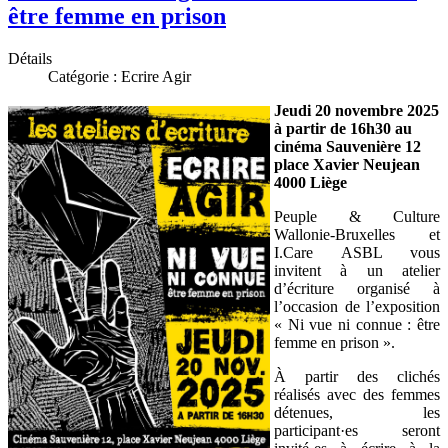
être femme en prison
Détails
Catégorie :
Ecrire Agir
Jeudi 20 novembre 2025
à partir de 16h30 au
cinéma Sauvenière 12
place Xavier Neujean
4000 Liège
Peuple & Culture
Wallonie-Bruxelles et
I.Care ASBL vous
invitent à un atelier
d’écriture organisé à
l’occasion de l’exposition
« Ni vue ni connue : être
femme en prison ».
À partir des clichés
réalisés avec des femmes
détenues, les
participant·es seront