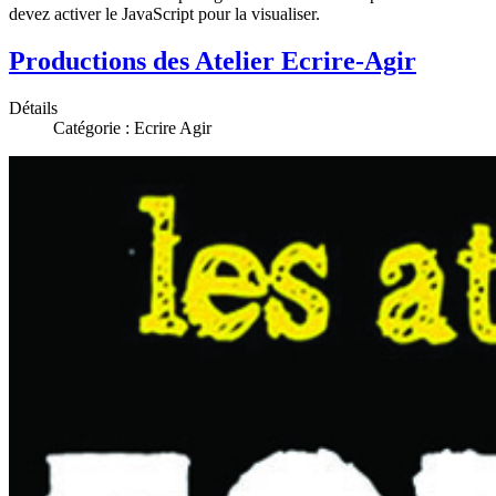
devez activer le JavaScript pour la visualiser.
Productions des Atelier Ecrire-Agir
Détails
Catégorie :
Ecrire Agir