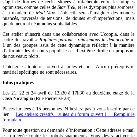
s’agit de formes de récits situées à mi-chemin entre les utopies
optimistes, comme celles de
Star Trek
, et les dystopies plus sombres,
à la manière de
Mad Max
. L’objectif sera d’imaginer des mondes
nuancés, traversés de tensions, de doutes et d’imperfections, mais
qui demeurent néanmoins souhaitables.
Cet atelier s’inscrit dans une collaboration avec Ucoopia, dans le
cadre du travail
« Ruptures partout : réinventons la démocratie »
.
L’un des groupes issus de cette dynamique réfléchit à la manière
d’affronter les discours populistes et d’extrême droite en proposant
de nouveaux récits.
L’atelier est toutefois ouvert à toutes et tous. Aucun prérequis ni
matériel spécifique ne sont nécessaires.
Infos pratiques
Les 21, 22 et 24 avril de 13h30 à 17h30 au deuxième étage de la
Casa Nicaragua (Rue Pierreuse 23).
Places limitées à 15 personnes. N’hésitez pas à vous inscrire par ce
lien :
Les ateliers créatifs - suites du forum ouvert ! – Remplir le
formulaire
Pour toute question ou demande d’information :
Cette adresse e-mail
est protégée contre les robots spammeurs. Vous devez activer le