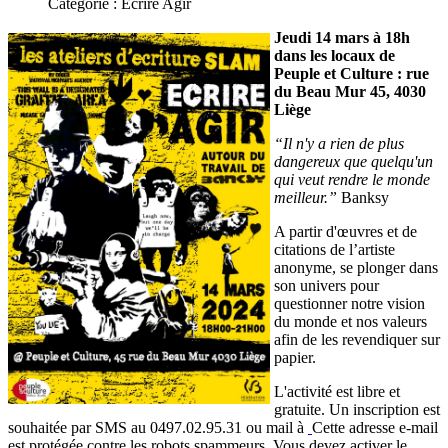
Catégorie :
Ecrire Agir
Jeudi 14 mars à 18h
dans les locaux de
Peuple et Culture : rue
du Beau Mur 45, 4030
Liège
“
Il n'y a rien de plus
dangereux que quelqu'un
qui veut rendre le monde
meilleur.”
Banksy
A partir d'œuvres et de
citations de l’artiste
anonyme, se plonger dans
son univers pour
questionner notre vision
du monde et nos valeurs
afin de les revendiquer sur
papier.
L'activité est libre et
gratuite. Un inscription est
souhaitée par SMS au 0497.02.95.31 ou mail à
Cette adresse e-mail
est protégée contre les robots spammeurs. Vous devez activer le