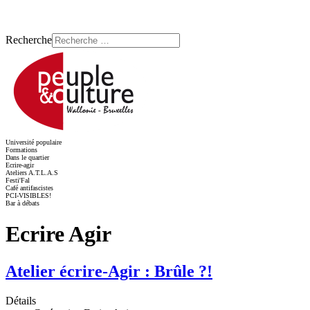
Recherche
Université populaire
Formations
Dans le quartier
Ecrire-agir
Ateliers A.T.L.A.S
Festi'Fal
Café antifascistes
PCI-VISIBLES!
Bar à débats
Ecrire Agir
Atelier écrire-Agir : Brûle ?!
Détails