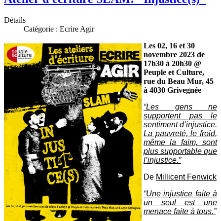
Détails
Catégorie :
Ecrire Agir
Les 02, 16 et 30
novembre 2023 de
17h30 à 20h30 @
Peuple et Culture,
rue du Beau Mur, 45
à 4030 Grivegnée
“Les gens ne
supportent pas le
sentiment d’injustice.
La pauvreté, le froid,
même la faim, sont
plus supportable que
l’injustice.”
De
Millicent Fenwick
“Une injustice faite à
un seul est une
menace faite à tous.”