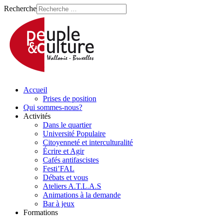
Recherche
Accueil
Prises de position
Qui sommes-nous?
Activités
Dans le quartier
Université Populaire
Citoyenneté et interculturalité
Écrire et Agir
Cafés antifascistes
Festi’FAL
Débats et vous
Ateliers A.T.L.A.S
Animations à la demande
Bar à jeux
Formations