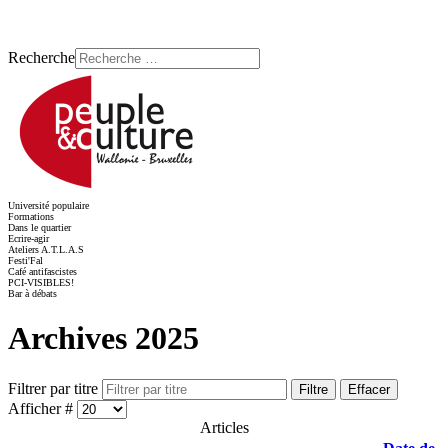
Recherche
Université populaire
Formations
Dans le quartier
Ecrire-agir
Ateliers A.T.L.A.S
Festi'Fal
Café antifascistes
PCI-VISIBLES!
Bar à débats
Archives 2025
Filtrer par titre
Filtre
Effacer
Afficher #
Articles