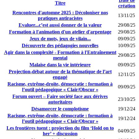
Date de
Titre
création
Rencontres d'automne 2025 : Décoloniser nos
13/11/25
pratiques antiracistes
Evaluer...c’est aussi donner de la valeur
29/08/25
Formation à l'animation d'un atelier d'arpentage
29/08/25
Jeux de mots, jeux de vilain...
09/09/25
Découverte des pédagogies nouvelles
10/09/25
Agir dans la complexité - Formation à l'Entraînement
29/08/25
mental
Malaise dans la vie intérieure
09/09/25
Projection-débat autour de la thématique de l’art
12/11/25
engagé
Racisme, extrême-droite, démocratie : formation à
09/09/25
l’outil pédagogique « Clair/Obscur »
Forum ouvert – Faire société face aux dérives
23/10/25
autoritaires
Désamorcer le complotisme
19/12/24
Racisme, extrême-droite, démocratie : formation à
19/12/24
l’outil pédagogique « Clair/Obscur »
Les frontières tuent : projection du film ‘Hold on to
04/09/25
her’ + discussion