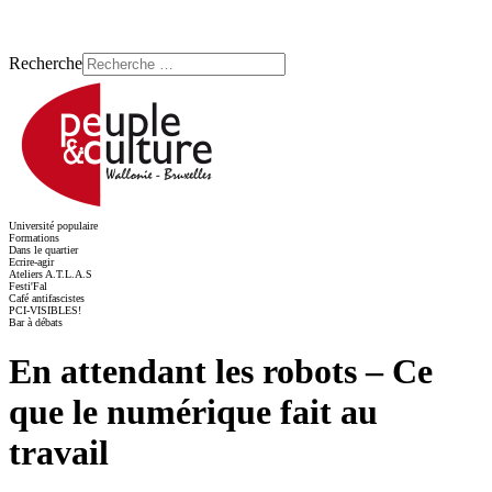
Recherche
Université populaire
Formations
Dans le quartier
Ecrire-agir
Ateliers A.T.L.A.S
Festi'Fal
Café antifascistes
PCI-VISIBLES!
Bar à débats
En attendant les robots – Ce
que le numérique fait au
travail