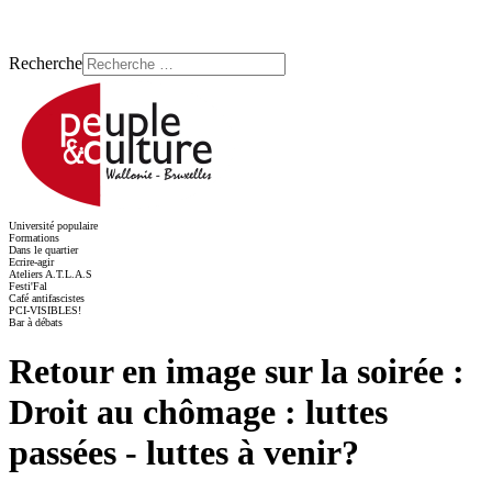
Recherche
Université populaire
Formations
Dans le quartier
Ecrire-agir
Ateliers A.T.L.A.S
Festi'Fal
Café antifascistes
PCI-VISIBLES!
Bar à débats
Retour en image sur la soirée :
Droit au chômage : luttes
passées - luttes à venir?