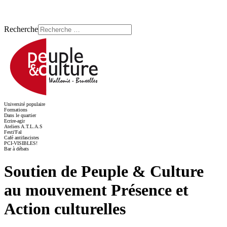
Recherche
Université populaire
Formations
Dans le quartier
Ecrire-agir
Ateliers A.T.L.A.S
Festi'Fal
Café antifascistes
PCI-VISIBLES!
Bar à débats
Soutien de Peuple & Culture
au mouvement Présence et
Action culturelles