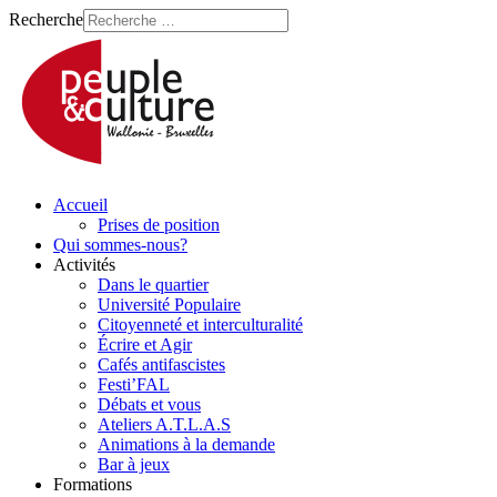
Recherche
Accueil
Prises de position
Qui sommes-nous?
Activités
Dans le quartier
Université Populaire
Citoyenneté et interculturalité
Écrire et Agir
Cafés antifascistes
Festi’FAL
Débats et vous
Ateliers A.T.L.A.S
Animations à la demande
Bar à jeux
Formations