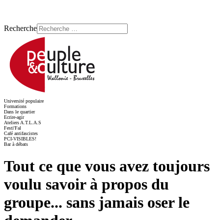
Recherche
Université populaire
Formations
Dans le quartier
Ecrire-agir
Ateliers A.T.L.A.S
Festi'Fal
Café antifascistes
PCI-VISIBLES!
Bar à débats
Tout ce que vous avez toujours
voulu savoir à propos du
groupe... sans jamais oser le