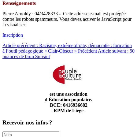
Renseignements
Pierre Arnoldy : 04/3428333 -
Cette adresse e-mail est protégée
contre les robots spammeurs. Vous devez activer le JavaScript pour
la visualiser.
Inscription
Article précédent : Racisme, extrême-droite, démocratie : formation
à l’outil pédagogique « Clair-Obscur »
Précédent
Article suivant : 50
nuances de brun
Suivant
est une association
d'Éducation populaire.
BCE: 0416936682
RPM de Liège
Recevoir nos infos ?