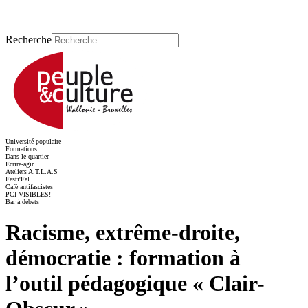
Recherche
Université populaire
Formations
Dans le quartier
Ecrire-agir
Ateliers A.T.L.A.S
Festi'Fal
Café antifascistes
PCI-VISIBLES!
Bar à débats
Racisme, extrême-droite,
démocratie : formation à
l’outil pédagogique « Clair-