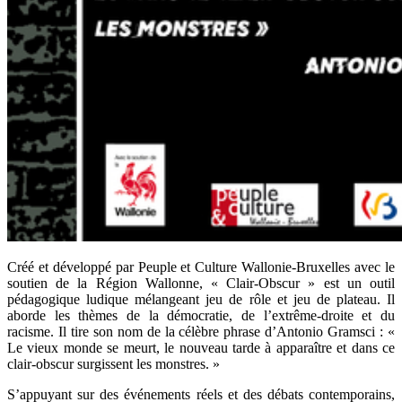
Créé et développé par Peuple et Culture Wallonie-Bruxelles avec le
soutien de la Région Wallonne, « Clair-Obscur » est un outil
pédagogique ludique mélangeant jeu de rôle et jeu de plateau. Il
aborde les thèmes de la démocratie, de l’extrême-droite et du
racisme. Il tire son nom de la célèbre phrase d’Antonio Gramsci : «
Le vieux monde se meurt, le nouveau tarde à apparaître et dans ce
clair-obscur surgissent les monstres. »
S’appuyant sur des événements réels et des débats contemporains,