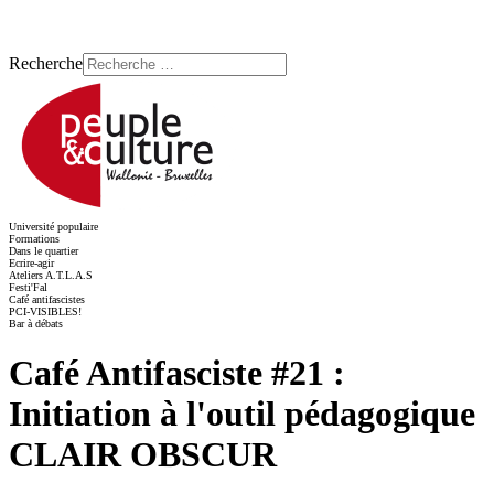
Recherche
Université populaire
Formations
Dans le quartier
Ecrire-agir
Ateliers A.T.L.A.S
Festi'Fal
Café antifascistes
PCI-VISIBLES!
Bar à débats
Café Antifasciste #21 :
Initiation à l'outil pédagogique
CLAIR OBSCUR