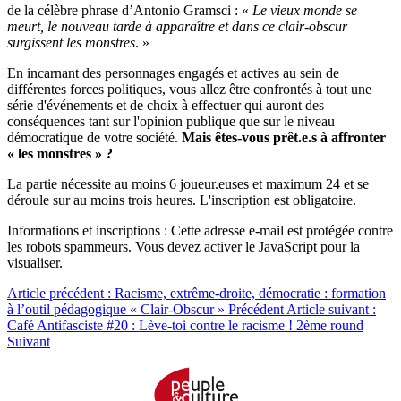
de la célèbre phrase d’Antonio Gramsci : «
Le vieux monde se
meurt, le nouveau tarde à apparaître et dans ce clair-obscur
surgissent les monstres
. »
En incarnant des personnages engagés et actives au sein de
différentes forces politiques, vous allez être confrontés à tout une
série d'événements et de choix à effectuer qui auront des
conséquences tant sur l'opinion publique que sur le niveau
démocratique de votre société.
Mais êtes-vous prêt.e.s à affronter
« les monstres » ?
La partie nécessite au moins 6 joueur.euses et maximum 24 et se
déroule sur au moins trois heures. L'inscription est obligatoire.
Informations et inscriptions :
Cette adresse e-mail est protégée contre
les robots spammeurs. Vous devez activer le JavaScript pour la
visualiser.
Article précédent : Racisme, extrême-droite, démocratie : formation
à l’outil pédagogique « Clair-Obscur »
Précédent
Article suivant :
Café Antifasciste #20 : Lève-toi contre le racisme ! 2ème round
Suivant