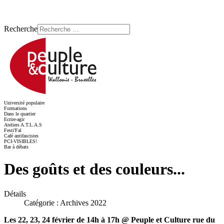
Recherche
Université populaire
Formations
Dans le quartier
Ecrire-agir
Ateliers A.T.L.A.S
Festi'Fal
Café antifascistes
PCI-VISIBLES!
Bar à débats
Des goûts et des couleurs...
Détails
Catégorie :
Archives 2022
Les 22, 23, 24 février de 14h à 17h @ Peuple et Culture rue du