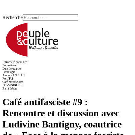
Recherche
Université populaire
Formations
Dans le quartier
Ecrire-agir
Ateliers A.T.L.A.S
Festi'Fal
Café antifascistes
PCI-VISIBLES!
Bar à débats
Café antifasciste #9 :
Rencontre et discussion avec
Ludivine Bantigny, coautrice