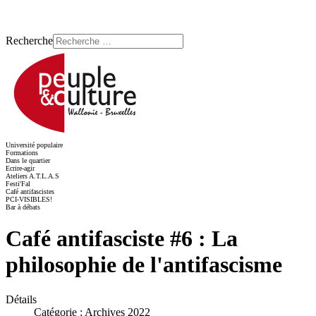
Recherche
Université populaire
Formations
Dans le quartier
Ecrire-agir
Ateliers A.T.L.A.S
Festi'Fal
Café antifascistes
PCI-VISIBLES!
Bar à débats
Café antifasciste #6 : La
philosophie de l'antifascisme
Détails
Catégorie :
Archives 2022