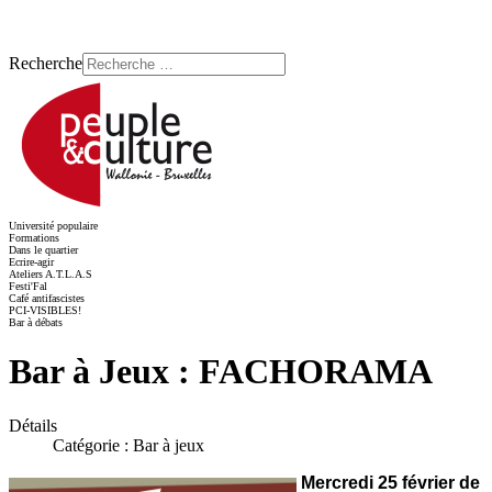
Recherche
Université populaire
Formations
Dans le quartier
Ecrire-agir
Ateliers A.T.L.A.S
Festi'Fal
Café antifascistes
PCI-VISIBLES!
Bar à débats
Bar à Jeux : FACHORAMA
Détails
Catégorie :
Bar à jeux
Mercredi 25 février de