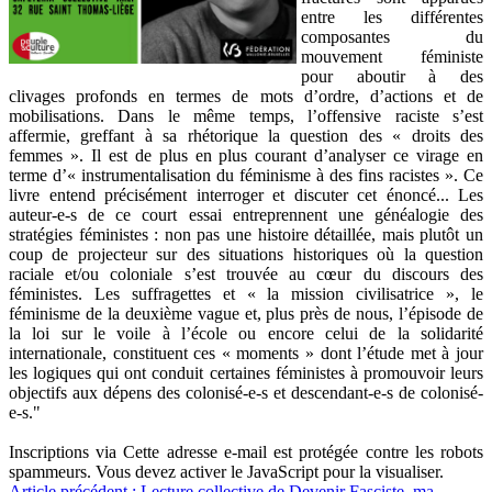
entre les différentes
composantes du
mouvement féministe
pour aboutir à des
clivages profonds en termes de mots d’ordre, d’actions et de
mobilisations. Dans le même temps, l’offensive raciste s’est
affermie, greffant à sa rhétorique la question des « droits des
femmes ». Il est de plus en plus courant d’analyser ce virage en
terme d’« instrumentalisation du féminisme à des fins racistes ». Ce
livre entend précisément interroger et discuter cet énoncé... Les
auteur-e-s de ce court essai entreprennent une généalogie des
stratégies féministes : non pas une histoire détaillée, mais plutôt un
coup de projecteur sur des situations historiques où la question
raciale et/ou coloniale s’est trouvée au cœur du discours des
féministes. Les suffragettes et « la mission civilisatrice », le
féminisme de la deuxième vague et, plus près de nous, l’épisode de
la loi sur le voile à l’école ou encore celui de la solidarité
internationale, constituent ces « moments » dont l’étude met à jour
les logiques qui ont conduit certaines féministes à promouvoir leurs
objectifs aux dépens des colonisé-e-s et descendant-e-s de colonisé-
e-s."
Inscriptions via
Cette adresse e-mail est protégée contre les robots
spammeurs. Vous devez activer le JavaScript pour la visualiser.
Article précédent : Lecture collective de Devenir Fasciste, ma