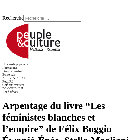
Recherche
Université populaire
Formations
Dans le quartier
Ecrire-agir
Ateliers A.T.L.A.S
Festi'Fal
Café antifascistes
PCI-VISIBLES!
Bar à débats
Arpentage du livre “Les
féministes blanches et
l’empire” de Félix Boggio