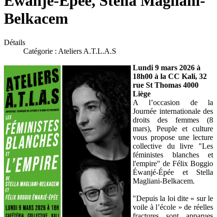
Éwanjé-Épée, Stella Magliani-
Belkacem
Détails
Catégorie :
Ateliers A.T.L.A.S
Lundi 9 mars 2026 à
18h00 à la CC Kali, 32
rue St Thomas 4000
Liège
A l’occasion de la
Journée internationale des
droits des femmes (8
mars), Peuple et culture
vous propose une lecture
collective du livre "Les
féministes blanches et
l'empire" de Félix Boggio
Éwanjé-Épée et Stella
Magliani-Belkacem.
"Depuis la loi dite « sur le
voile à l’école » de réelles
fractures sont apparues