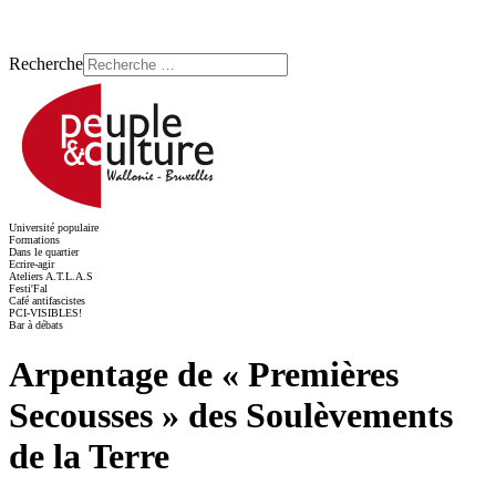
Recherche
Université populaire
Formations
Dans le quartier
Ecrire-agir
Ateliers A.T.L.A.S
Festi'Fal
Café antifascistes
PCI-VISIBLES!
Bar à débats
Arpentage de « Premières
Secousses » des Soulèvements
de la Terre