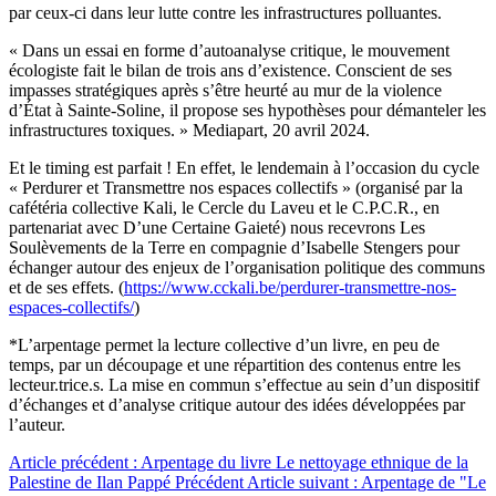
par ceux-ci dans leur lutte contre les infrastructures polluantes.
« Dans un essai en forme d’autoanalyse critique, le mouvement
écologiste fait le bilan de trois ans d’existence. Conscient de ses
impasses stratégiques après s’être heurté au mur de la violence
d’État à Sainte-Soline, il propose ses hypothèses pour démanteler les
infrastructures toxiques. » Mediapart, 20 avril 2024.
Et le timing est parfait ! En effet, le lendemain à l’occasion du cycle
« Perdurer et Transmettre nos espaces collectifs » (organisé par la
cafétéria collective Kali, le Cercle du Laveu et le C.P.C.R., en
partenariat avec D’une Certaine Gaieté) nous recevrons Les
Soulèvements de la Terre en compagnie d’Isabelle Stengers pour
échanger autour des enjeux de l’organisation politique des communs
et de ses effets. (
https://www.cckali.be/perdurer-transmettre-nos-
espaces-collectifs/
)
*L’arpentage permet la lecture collective d’un livre, en peu de
temps, par un découpage et une répartition des contenus entre les
lecteur.trice.s. La mise en commun s’effectue au sein d’un dispositif
d’échanges et d’analyse critique autour des idées développées par
l’auteur.
Article précédent : Arpentage du livre Le nettoyage ethnique de la
Palestine de Ilan Pappé
Précédent
Article suivant : Arpentage de "Le