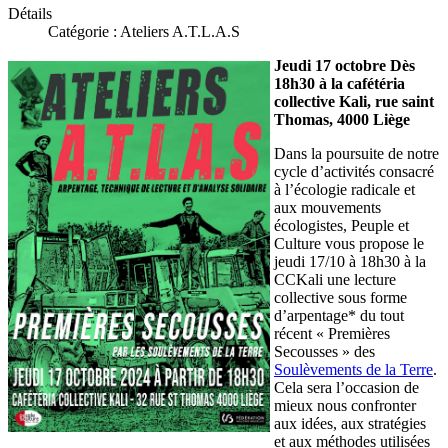
Détails
Catégorie :
Ateliers A.T.L.A.S
Jeudi 17 octobre Dès
18h30 à la cafétéria
collective Kali, rue saint
Thomas, 4000 Liège
Dans la poursuite de notre
cycle d’activités consacré
à l’écologie radicale et
aux mouvements
écologistes, Peuple et
Culture vous propose le
jeudi 17/10 à 18h30 à la
CCKali une lecture
collective sous forme
d’arpentage* du tout
récent « Premières
Secousses » des
Soulèvements de la Terre
.
Cela sera l’occasion de
mieux nous confronter
aux idées, aux stratégies
et aux méthodes utilisées