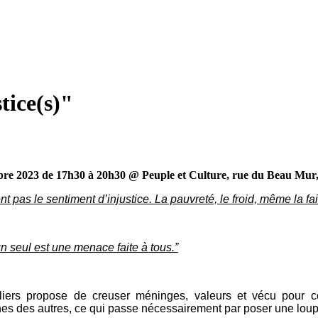
tice(s)"
bre 2023 de 17h30 à 20h30 @ Peuple et Culture, rue du Beau Mur,
t pas le sentiment d’injustice. La pauvreté, le froid, même la fai
un seul est une menace faite à tous.”
iers propose de creuser méninges, valeurs et vécu pour co
ines des autres, ce qui passe nécessairement par poser une loup