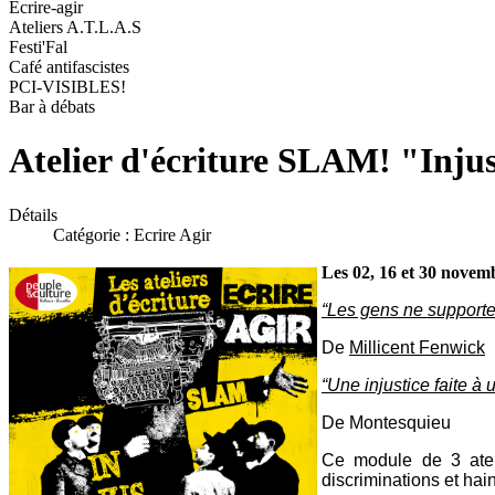
Ecrire-agir
Ateliers A.T.L.A.S
Festi'Fal
Café antifascistes
PCI-VISIBLES!
Bar à débats
Atelier d'écriture SLAM! "Injus
Détails
Catégorie :
Ecrire Agir
Les 02, 16 et 30 novem
“Les gens ne supporten
De
Millicent Fenwick
“Une injustice faite à 
De Montesquieu
Ce module de 3 atel
discriminations et ha