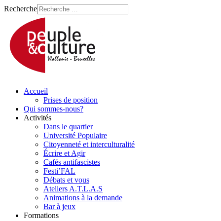
Recherche
Accueil
Prises de position
Qui sommes-nous?
Activités
Dans le quartier
Université Populaire
Citoyenneté et interculturalité
Écrire et Agir
Cafés antifascistes
Festi’FAL
Débats et vous
Ateliers A.T.L.A.S
Animations à la demande
Bar à jeux
Formations