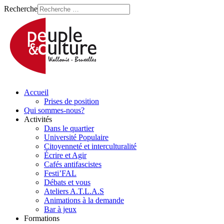
Recherche
Accueil
Prises de position
Qui sommes-nous?
Activités
Dans le quartier
Université Populaire
Citoyenneté et interculturalité
Écrire et Agir
Cafés antifascistes
Festi’FAL
Débats et vous
Ateliers A.T.L.A.S
Animations à la demande
Bar à jeux
Formations