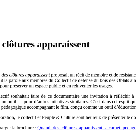
clôtures apparaissent
des clôtures apparaissent
proposait un récit de mémoire et de résistan
t la parole aux membres du Collectif de défense du bois des Oblats ainsi
 pour préserver un espace public et en réinventer les usages.
lectif souhaitait faire de ce documentaire une invitation à réfléchir 
un outil — pour d’autres initiatives similaires. C’est dans cet esprit q
de pédagogique accompagnant le film, conçu comme un outil d’éducation
oration, le collectif et Peuple & Culture sont heureux de présenter le 
harger la brochure :
Quand_des_clôtures_apparaissent_-_carnet_péda