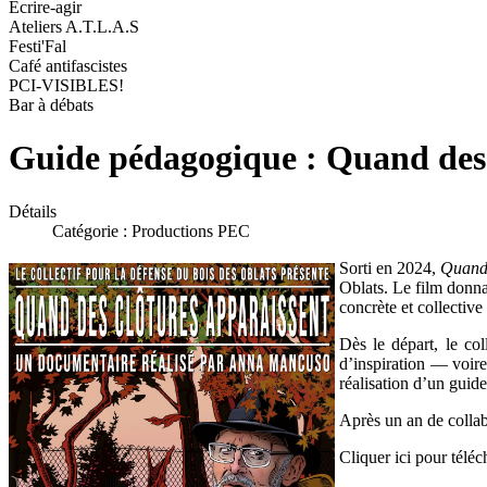
Ecrire-agir
Ateliers A.T.L.A.S
Festi'Fal
Café antifascistes
PCI-VISIBLES!
Bar à débats
Guide pédagogique : Quand des 
Détails
Catégorie :
Productions PEC
Sorti en 2024,
Quand 
Oblats. Le film donnai
concrète et collective
Dès le départ, le col
d’inspiration — voire 
réalisation d’un gui
Après un an de collab
Cliquer ici pour téléc