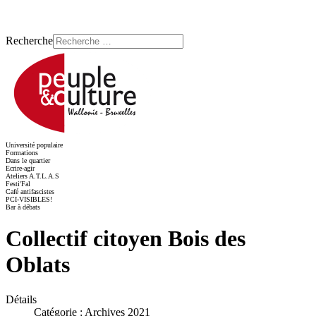
Recherche
Université populaire
Formations
Dans le quartier
Ecrire-agir
Ateliers A.T.L.A.S
Festi'Fal
Café antifascistes
PCI-VISIBLES!
Bar à débats
Collectif citoyen Bois des
Oblats
Détails
Catégorie :
Archives 2021