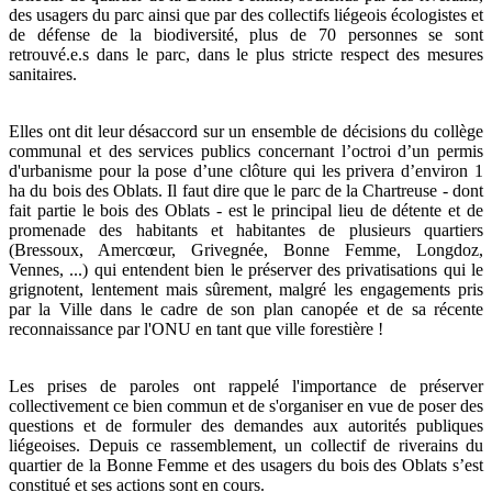
des usagers du parc ainsi que par des collectifs liégeois écologistes et
de défense de la biodiversité, plus de 70 personnes se sont
retrouvé.e.s dans le parc, dans le plus stricte respect des mesures
sanitaires.
Elles ont dit leur désaccord sur un ensemble de décisions du collège
communal et des services publics concernant l’octroi d’un permis
d'urbanisme pour la pose d’une clôture qui les privera d’environ 1
ha du bois des Oblats. Il faut dire que le parc de la Chartreuse - dont
fait partie le bois des Oblats - est le principal lieu de détente et de
promenade des habitants et habitantes de plusieurs quartiers
(Bressoux, Amercœur, Grivegnée, Bonne Femme, Longdoz,
Vennes, ...) qui entendent bien le préserver des privatisations qui le
grignotent, lentement mais sûrement, malgré les engagements pris
par la Ville dans le cadre de son plan canopée et de sa récente
reconnaissance par l'ONU en tant que ville forestière !
Les prises de paroles ont rappelé l'importance de préserver
collectivement ce bien commun et de s'organiser en vue de poser des
questions et de formuler des demandes aux autorités publiques
liégeoises. Depuis ce rassemblement, un collectif de riverains du
quartier de la Bonne Femme et des usagers du bois des Oblats s’est
constitué et ses actions sont en cours.